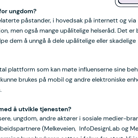
g for ungdom?
terte påstander, i hovedsak på internett og via s
jon, men også mange upålitelige helseråd. Det er b
lpe dem å unngå å dele upålitelige eller skadelige
gital plattform som kan møte influenserne sine beho
 kunne brukes på mobil og andre elektroniske enhet
.
med å utvikle tjenesten?
sere, ungdom, andre aktører i sosiale medier-bran
rbeidspartnere (Melkeveien, InfoDesignLab og Mer