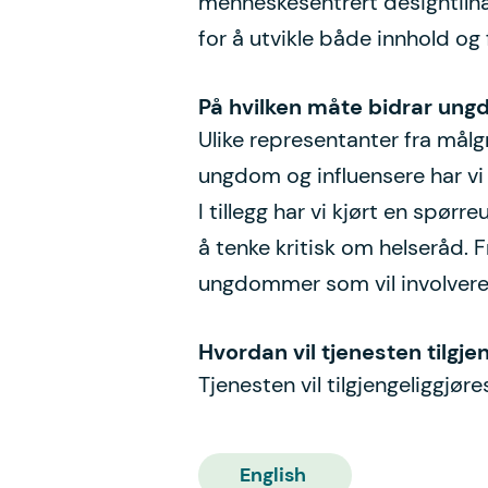
menneskesentrert designtilnæ
for å utvikle både innhold o
På hvilken måte bidrar ungd
Ulike representanter fra målg
ungdom og influensere har vi 
I tillegg har vi kjørt en spø
å tenke kritisk om helseråd.
ungdommer som vil involveres
Hvordan vil tjenesten tilgj
Tjenesten vil tilgjengeliggjør
English