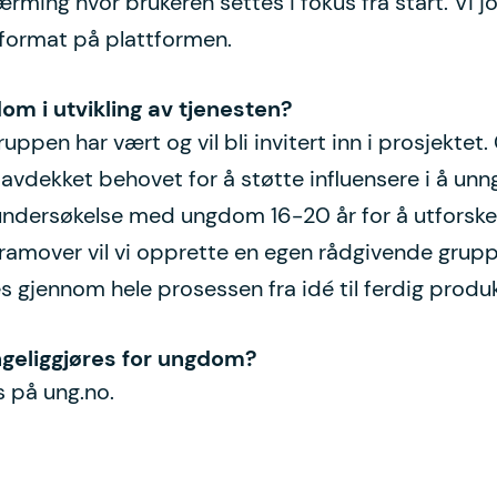
rming hvor brukeren settes i fokus fra start. Vi
g format på plattformen.
om i utvikling av tjenesten?
ruppen har vært og vil bli invitert inn i prosjekt
avdekket behovet for å støtte influensere i å unng
rreundersøkelse med ungdom 16-20 år for å utforske
 Framover vil vi opprette en egen rådgivende grup
 gjennom hele prosessen fra idé til ferdig produk
engeliggjøres for ungdom?
es på ung.no.