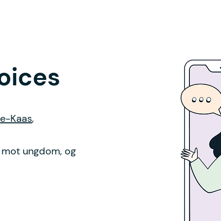
oices
he-Kaas
,
et mot ungdom, og