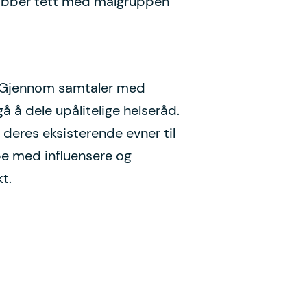
 jobber tett med målgruppen
et. Gjennom samtaler med
å å dele upålitelige helseråd.
 deres eksisterende evner til
pe med influensere og
t.
Personvern DigiUng