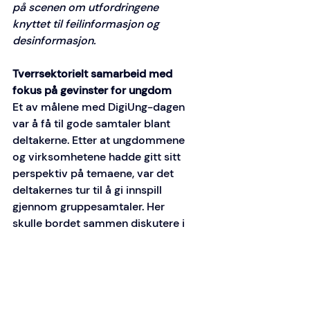
på scenen om utfordringene 
knyttet til feilinformasjon og 
desinformasjon. 
Tverrsektorielt samarbeid med 
fokus på gevinster for ungdom
Et av målene med DigiUng-dagen 
var å få til gode samtaler blant 
deltakerne. Etter at ungdommene 
og virksomhetene hadde gitt sitt 
perspektiv på temaene, var det 
deltakernes tur til å gi innspill 
gjennom gruppesamtaler. Her 
skulle bordet sammen diskutere i 
fellesskap og komme med forslag 
til hva DigiUng-samarbeidet kunne 
bidra med i sammenheng 
med
temaene som ble løftet.