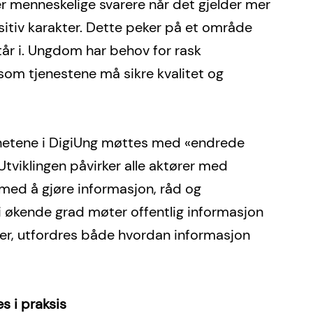
er menneskelige svarere når det gjelder mer 
sitiv karakter. Dette peker på et område 
tår i. Ungdom har behov for rask 
 som tjenestene må sikre kvalitet og 
hetene i DigiUng møttes med «endrede 
viklingen påvirker alle aktører med 
d å gjøre informasjon, råd og 
 i økende grad møter offentlig informasjon 
er, utfordres både hvordan informasjon 
 i praksis