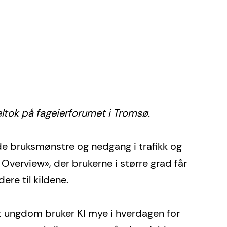
ltok på fageierforumet i Tromsø.
e bruksmønstre og nedgang i trafikk og 
 Overview», der brukerne i større grad får 
ere til kildene. 
at ungdom bruker KI mye i hverdagen for 