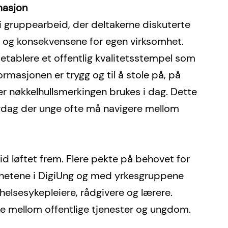
masjon 
 i gruppearbeid, der deltakerne diskuterte 
og konsekvensene for egen virksomhet. 
å etablere et offentlig kvalitetsstempel som 
masjonen er trygg og til å stole på, på 
r nøkkelhullsmerkingen brukes i dag. Dette 
erdag der unge ofte må navigere mellom 
 løftet frem. Flere pekte på behovet for 
hetene i DigiUng og med yrkesgruppene 
lsesykepleiere, rådgivere og lærere. 
e mellom offentlige tjenester og ungdom.  